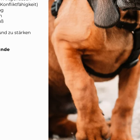
onfliktfähigkeit)
ng
n
uß
nd zu stärken
tunde