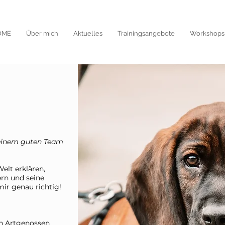
OME
Über mich
Aktuelles
Trainingsangebote
Workshops
 einem guten Team
lt erklären,
rn und seine
ir genau richtig!
en Artgenossen