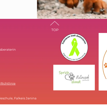
TOP
sberaterin
Richtlinie
schule, Falkeis Janina