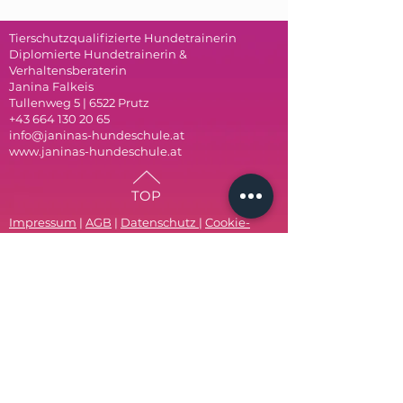
Tierschutzqualifizierte Hundetrainerin
Diplomierte Hundetrainerin &
Verhaltensberaterin
Janina Falkeis
Tullenweg 5 | 6522 Prutz
+43 664 130 20 65
info@janinas-hundeschule.at
www.janinas-hundeschule.at
TOP
Impressum
|
AGB
|
Datenschutz
|
Cookie-
Richtlinie